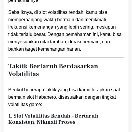
permainannya.
Sebaliknya, di slot volatilitas rendah, kamu bisa
memperpanjang waktu bermain dan menikmati
frekuensi kemenangan yang lebih sering, meskipun
tidak terlalu besar. Dengan pemahaman ini, kamu bisa
menyesuaikan nilai taruhan, durasi bermain, dan
bahkan target kemenangan harian.
Taktik Bertaruh Berdasarkan
Volatilitas
Berikut beberapa taktik yang bisa kamu terapkan saat
bermain slot Habanero, disesuaikan dengan tingkat
volatilitas game:
1.
Slot Volatilitas Rendah – Bertaruh
Konsisten, Nikmati Proses