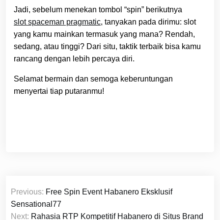
Jadi, sebelum menekan tombol “spin” berikutnya
slot spaceman pragmatic
, tanyakan pada dirimu: slot
yang kamu mainkan termasuk yang mana? Rendah,
sedang, atau tinggi? Dari situ, taktik terbaik bisa kamu
rancang dengan lebih percaya diri.
Selamat bermain dan semoga keberuntungan
menyertai tiap putaranmu!
Post
Previous:
Free Spin Event Habanero Eksklusif
navigation
Sensational77
Next:
Rahasia RTP Kompetitif Habanero di Situs Brand