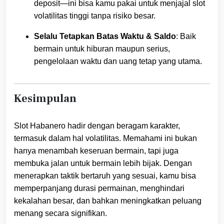
deposit—ini bisa kamu pakai untuk menjajal slot
volatilitas tinggi tanpa risiko besar.
Selalu Tetapkan Batas Waktu & Saldo
: Baik
bermain untuk hiburan maupun serius,
pengelolaan waktu dan uang tetap yang utama.
Kesimpulan
Slot Habanero hadir dengan beragam karakter,
termasuk dalam hal volatilitas. Memahami ini bukan
hanya menambah keseruan bermain, tapi juga
membuka jalan untuk bermain lebih bijak. Dengan
menerapkan taktik bertaruh yang sesuai, kamu bisa
memperpanjang durasi permainan, menghindari
kekalahan besar, dan bahkan meningkatkan peluang
menang secara signifikan.