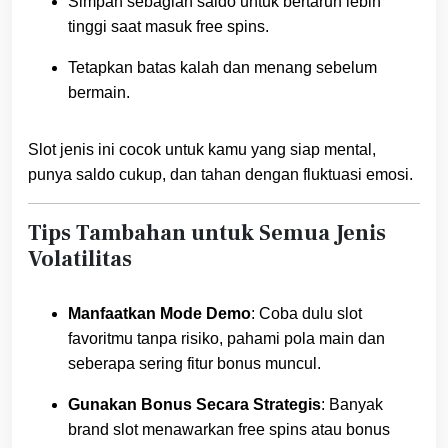
Simpan sebagian saldo untuk bertaruh lebih
tinggi saat masuk free spins.
Tetapkan batas kalah dan menang sebelum
bermain.
Slot jenis ini cocok untuk kamu yang siap mental,
punya saldo cukup, dan tahan dengan fluktuasi emosi.
Tips Tambahan untuk Semua Jenis
Volatilitas
Manfaatkan Mode Demo
: Coba dulu slot
favoritmu tanpa risiko, pahami pola main dan
seberapa sering fitur bonus muncul.
Gunakan Bonus Secara Strategis
: Banyak
brand slot menawarkan free spins atau bonus