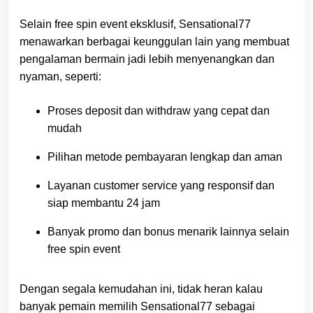
Selain free spin event eksklusif, Sensational77
menawarkan berbagai keunggulan lain yang membuat
pengalaman bermain jadi lebih menyenangkan dan
nyaman, seperti:
Proses deposit dan withdraw yang cepat dan
mudah
Pilihan metode pembayaran lengkap dan aman
Layanan customer service yang responsif dan
siap membantu 24 jam
Banyak promo dan bonus menarik lainnya selain
free spin event
Dengan segala kemudahan ini, tidak heran kalau
banyak pemain memilih Sensational77 sebagai