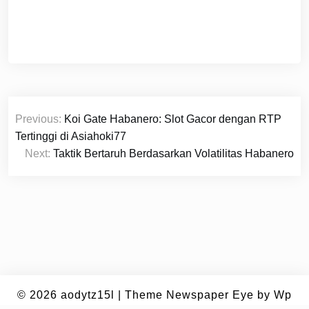
Post
Previous:
Koi Gate Habanero: Slot Gacor dengan RTP
navigation
Tertinggi di Asiahoki77
Next:
Taktik Bertaruh Berdasarkan Volatilitas Habanero
© 2026
aodytz15l
|
Theme Newspaper Eye
by Wp