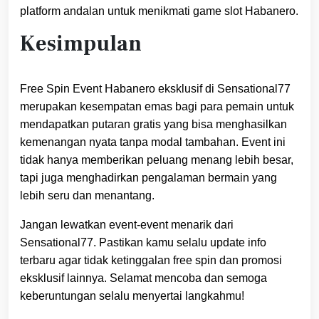
platform andalan untuk menikmati game slot Habanero.
Kesimpulan
Free Spin Event Habanero eksklusif di Sensational77
merupakan kesempatan emas bagi para pemain untuk
mendapatkan putaran gratis yang bisa menghasilkan
kemenangan nyata tanpa modal tambahan. Event ini
tidak hanya memberikan peluang menang lebih besar,
tapi juga menghadirkan pengalaman bermain yang
lebih seru dan menantang.
Jangan lewatkan event-event menarik dari
Sensational77. Pastikan kamu selalu update info
terbaru agar tidak ketinggalan free spin dan promosi
eksklusif lainnya. Selamat mencoba dan semoga
keberuntungan selalu menyertai langkahmu!