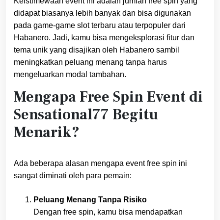
Keistimewaan event ini adalah jumlah free spin yang
didapat biasanya lebih banyak dan bisa digunakan
pada game-game slot terbaru atau terpopuler dari
Habanero. Jadi, kamu bisa mengeksplorasi fitur dan
tema unik yang disajikan oleh Habanero sambil
meningkatkan peluang menang tanpa harus
mengeluarkan modal tambahan.
Mengapa Free Spin Event di
Sensational77 Begitu
Menarik?
Ada beberapa alasan mengapa event free spin ini
sangat diminati oleh para pemain:
Peluang Menang Tanpa Risiko
Dengan free spin, kamu bisa mendapatkan