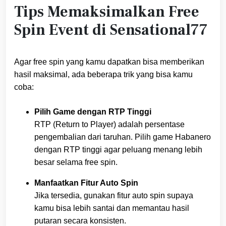
Tips Memaksimalkan Free
Spin Event di Sensational77
Agar free spin yang kamu dapatkan bisa memberikan
hasil maksimal, ada beberapa trik yang bisa kamu
coba:
Pilih Game dengan RTP Tinggi
RTP (Return to Player) adalah persentase
pengembalian dari taruhan. Pilih game Habanero
dengan RTP tinggi agar peluang menang lebih
besar selama free spin.
Manfaatkan Fitur Auto Spin
Jika tersedia, gunakan fitur auto spin supaya
kamu bisa lebih santai dan memantau hasil
putaran secara konsisten.