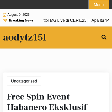
Skip
Menu
to
August 9, 2026
content
Breaking News
Rupiah: Solusi Low Bettor MG Live di CERI123 |
Apa Itu “Pola
aodytz15l
Uncategorized
Free Spin Event
Habanero Eksklusif