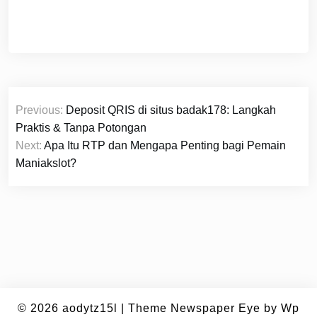
Post
Previous:
Deposit QRIS di situs badak178: Langkah
navigation
Praktis & Tanpa Potongan
Next:
Apa Itu RTP dan Mengapa Penting bagi Pemain
Maniakslot?
© 2026
aodytz15l
|
Theme Newspaper Eye
by Wp