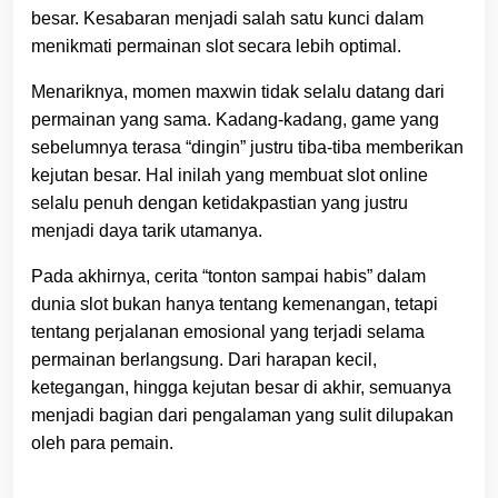
besar. Kesabaran menjadi salah satu kunci dalam
menikmati permainan slot secara lebih optimal.
Menariknya, momen maxwin tidak selalu datang dari
permainan yang sama. Kadang-kadang, game yang
sebelumnya terasa “dingin” justru tiba-tiba memberikan
kejutan besar. Hal inilah yang membuat slot online
selalu penuh dengan ketidakpastian yang justru
menjadi daya tarik utamanya.
Pada akhirnya, cerita “tonton sampai habis” dalam
dunia slot bukan hanya tentang kemenangan, tetapi
tentang perjalanan emosional yang terjadi selama
permainan berlangsung. Dari harapan kecil,
ketegangan, hingga kejutan besar di akhir, semuanya
menjadi bagian dari pengalaman yang sulit dilupakan
oleh para pemain.