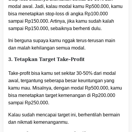
modal awal. Jadi, kalau modal kamu Rp500.000, kamu
bisa menetapkan stop-loss di angka Rp100.000
sampai Rp150.000. Artinya, jika kamu sudah kalah
sampai Rp150.000, sebaiknya berhenti dulu.
Ini berguna supaya kamu nggak terus-terusan main
dan malah kehilangan semua modal.
3. Tetapkan Target Take-Profit
Take-profit bisa kamu set sekitar 30-50% dari modal
awal, tergantung seberapa besar keuntungan yang
kamu mau. Misalnya, dengan modal Rp500.000, kamu
bisa menetapkan target kemenangan di Rp200.000
sampai Rp250.000.
Kalau sudah mencapai target ini, berhentilah bermain
dan nikmati kemenanganmu.