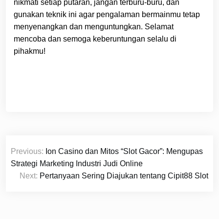
nikmati setiap putaran, jangan terburu-buru, dan
gunakan teknik ini agar pengalaman bermainmu tetap
menyenangkan dan menguntungkan. Selamat
mencoba dan semoga keberuntungan selalu di
pihakmu!
Post
Previous:
Ion Casino dan Mitos “Slot Gacor”: Mengupas
navigation
Strategi Marketing Industri Judi Online
Next:
Pertanyaan Sering Diajukan tentang Cipit88 Slot