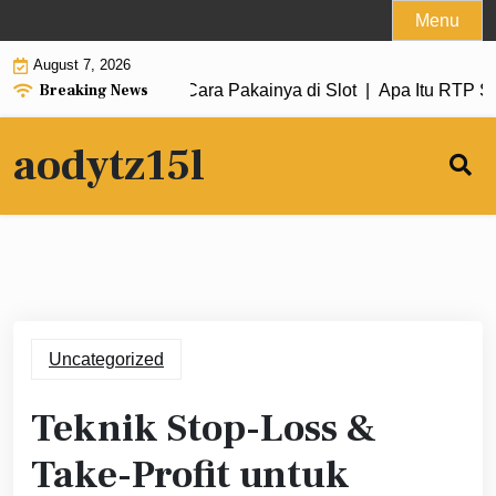
Skip
Menu
to
August 7, 2026
content
Breaking News
ing” di Habanero dan Cara Pakainya di Slot |
Apa Itu RTP Slo
aodytz15l
Uncategorized
Teknik Stop-Loss &
Take-Profit untuk