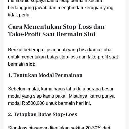
membantu supaya kamu tetap bermain secara
bertanggung jawab dan menghindari kerugian yang
tidak perlu.
Cara Menentukan Stop-Loss dan
Take-Profit Saat Bermain Slot
Berikut beberapa tips mudah yang bisa kamu coba
untuk menentukan batas stop-loss dan take-profit saat
bermain
slot
:
1. Tentukan Modal Permainan
Sebelum mulai, kamu harus tahu dulu berapa besar
modal yang siap kamu pakai. Misalnya, kamu punya
modal Rp500.000 untuk bermain hari ini.
2. Tetapkan Batas Stop-Loss
Stop-loss biasanya ditentukan sekitar 20-30% dari