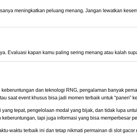
iasanya meningkatkan peluang menang. Jangan lewatkan kese
lnya. Evaluasi kapan kamu paling sering menang atau kalah sup
 keberuntungan dan teknologi RNG, pengalaman banyak pemai
tau saat event khusus bisa jadi momen terbaik untuk “panen” 
yang tepat, pengelolaan modal yang bijak, dan tidak lupa untuk 
 keberuntungan, tapi juga informasi yang bisa memperbesar p
tu-waktu terbaik ini dan tetap nikmati permainan di slot ga