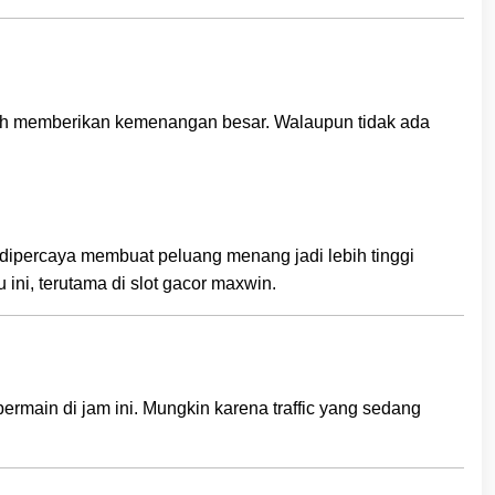
dah memberikan kemenangan besar. Walaupun tidak ada
i dipercaya membuat peluang menang jadi lebih tinggi
ni, terutama di slot gacor maxwin.
ermain di jam ini. Mungkin karena traffic yang sedang