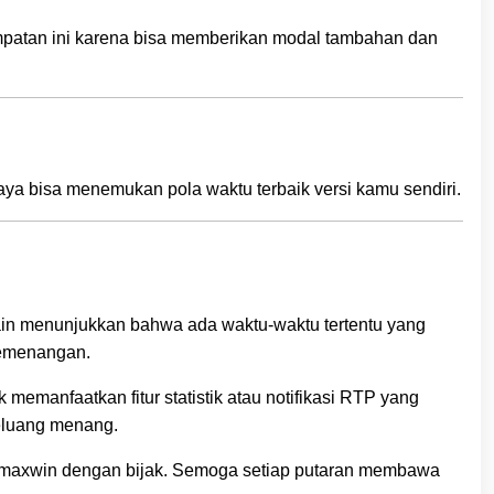
mpatan ini karena bisa memberikan modal tambahan dan
aya bisa menemukan pola waktu terbaik versi kamu sendiri.
n menunjukkan bahwa ada waktu-waktu tertentu yang
kemenangan.
memanfaatkan fitur statistik atau notifikasi RTP yang
eluang menang.
cor maxwin dengan bijak. Semoga setiap putaran membawa