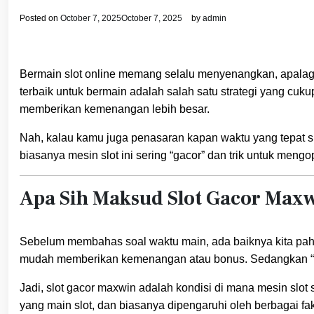
Posted on
October 7, 2025
October 7, 2025
by
admin
Bermain slot online memang selalu menyenangkan, apalag
terbaik untuk bermain adalah salah satu strategi yang cuk
memberikan kemenangan lebih besar.
Nah, kalau kamu juga penasaran kapan waktu yang tepat s
biasanya mesin slot ini sering “gacor” dan trik untuk men
Apa Sih Maksud Slot Gacor Max
Sebelum membahas soal waktu main, ada baiknya kita pahami
mudah memberikan kemenangan atau bonus. Sedangkan “max
Jadi, slot gacor maxwin adalah kondisi di mana mesin slo
yang main slot, dan biasanya dipengaruhi oleh berbagai fa