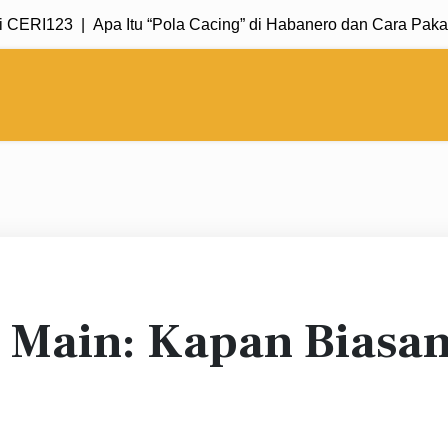
CERI123 |
Apa Itu “Pola Cacing” di Habanero dan Cara Pakainya
Main: Kapan Biasan