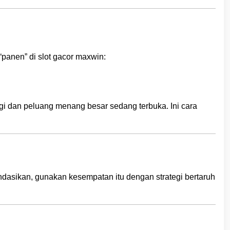
panen” di slot gacor maxwin:
gi dan peluang menang besar sedang terbuka. Ini cara
dasikan, gunakan kesempatan itu dengan strategi bertaruh