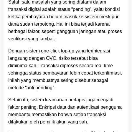
Salah satu masalah yang sering dialami dalam
transaksi digital adalah status “pending”, yaitu kondisi
ketika pembayaran belum masuk ke sistem meskipun
dana sudah terpotong. Hal ini bisa terjadi karena
berbagai faktor, seperti gangguan jaringan atau proses
verifikasi yang lambat.
Dengan sistem one-click top-up yang terintegrasi
langsung dengan OVO, risiko tersebut bisa
diminimalkan. Transaksi diproses secara real-time
sehingga status pembayaran lebih cepat terkonfirmasi.
Inilah yang membuatnya sering disebut sebagai
metode “anti pending”.
Selain itu, sistem keamanan berlapis juga menjadi
faktor penting. Enkripsi data dan autentikasi pengguna
membantu memastikan bahwa setiap transaksi
dilakukan oleh pemilik akun yang sah.