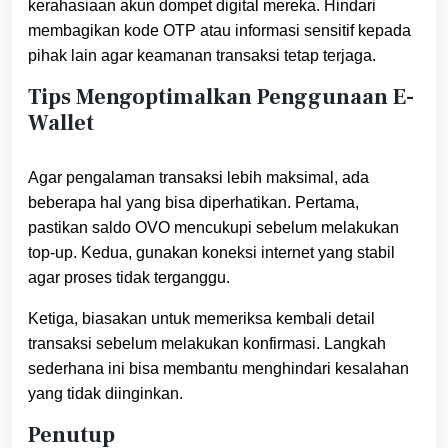
kerahasiaan akun dompet digital mereka. Hindari
membagikan kode OTP atau informasi sensitif kepada
pihak lain agar keamanan transaksi tetap terjaga.
Tips Mengoptimalkan Penggunaan E-
Wallet
Agar pengalaman transaksi lebih maksimal, ada
beberapa hal yang bisa diperhatikan. Pertama,
pastikan saldo OVO mencukupi sebelum melakukan
top-up. Kedua, gunakan koneksi internet yang stabil
agar proses tidak terganggu.
Ketiga, biasakan untuk memeriksa kembali detail
transaksi sebelum melakukan konfirmasi. Langkah
sederhana ini bisa membantu menghindari kesalahan
yang tidak diinginkan.
Penutup