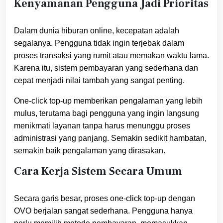
Kenyamanan Pengguna Jadi Prioritas
Dalam dunia hiburan online, kecepatan adalah
segalanya. Pengguna tidak ingin terjebak dalam
proses transaksi yang rumit atau memakan waktu lama.
Karena itu, sistem pembayaran yang sederhana dan
cepat menjadi nilai tambah yang sangat penting.
One-click top-up memberikan pengalaman yang lebih
mulus, terutama bagi pengguna yang ingin langsung
menikmati layanan tanpa harus menunggu proses
administrasi yang panjang. Semakin sedikit hambatan,
semakin baik pengalaman yang dirasakan.
Cara Kerja Sistem Secara Umum
Secara garis besar, proses one-click top-up dengan
OVO berjalan sangat sederhana. Pengguna hanya