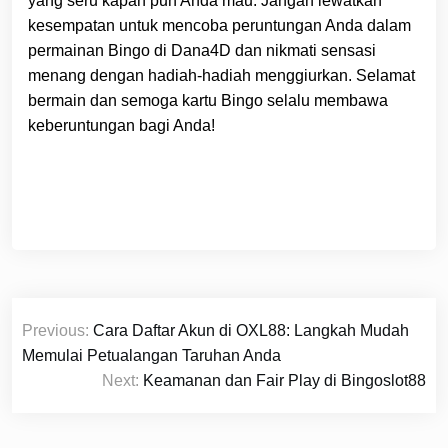
yang seru kapan pun Anda mau. Jangan lewatkan
kesempatan untuk mencoba peruntungan Anda dalam
permainan Bingo di Dana4D dan nikmati sensasi
menang dengan hadiah-hadiah menggiurkan. Selamat
bermain dan semoga kartu Bingo selalu membawa
keberuntungan bagi Anda!
Post
Previous:
Cara Daftar Akun di OXL88: Langkah Mudah
navigation
Memulai Petualangan Taruhan Anda
Next:
Keamanan dan Fair Play di Bingoslot88