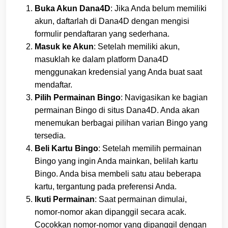
Buka Akun Dana4D
: Jika Anda belum memiliki
akun, daftarlah di Dana4D dengan mengisi
formulir pendaftaran yang sederhana.
Masuk ke Akun
: Setelah memiliki akun,
masuklah ke dalam platform Dana4D
menggunakan kredensial yang Anda buat saat
mendaftar.
Pilih Permainan Bingo
: Navigasikan ke bagian
permainan Bingo di situs Dana4D. Anda akan
menemukan berbagai pilihan varian Bingo yang
tersedia.
Beli Kartu Bingo
: Setelah memilih permainan
Bingo yang ingin Anda mainkan, belilah kartu
Bingo. Anda bisa membeli satu atau beberapa
kartu, tergantung pada preferensi Anda.
Ikuti Permainan
: Saat permainan dimulai,
nomor-nomor akan dipanggil secara acak.
Cocokkan nomor-nomor yang dipanggil dengan