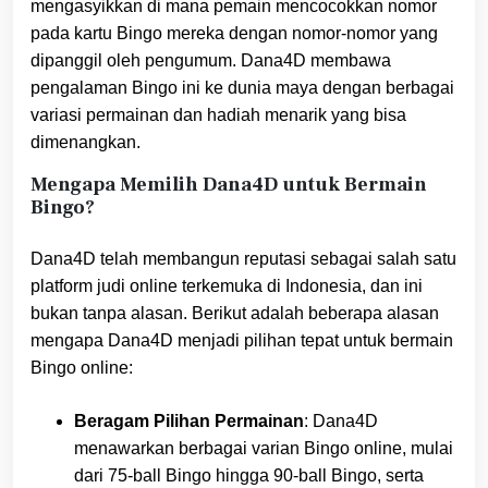
mengasyikkan di mana pemain mencocokkan nomor
pada kartu Bingo mereka dengan nomor-nomor yang
dipanggil oleh pengumum. Dana4D membawa
pengalaman Bingo ini ke dunia maya dengan berbagai
variasi permainan dan hadiah menarik yang bisa
dimenangkan.
Mengapa Memilih Dana4D untuk Bermain
Bingo?
Dana4D telah membangun reputasi sebagai salah satu
platform judi online terkemuka di Indonesia, dan ini
bukan tanpa alasan. Berikut adalah beberapa alasan
mengapa Dana4D menjadi pilihan tepat untuk bermain
Bingo online:
Beragam Pilihan Permainan
: Dana4D
menawarkan berbagai varian Bingo online, mulai
dari 75-ball Bingo hingga 90-ball Bingo, serta