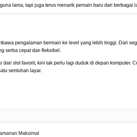
a lama, tapi juga terus menarik pemain baru dari berbagai la
awa pengalaman bermain ke level yang lebih tinggi. Dari segi
g serba cepat dan fleksibel.
ari slot favorit, kini tak perlu lagi duduk di depan komputer.
atu sentuhan layar.
Keamanan Maksimal