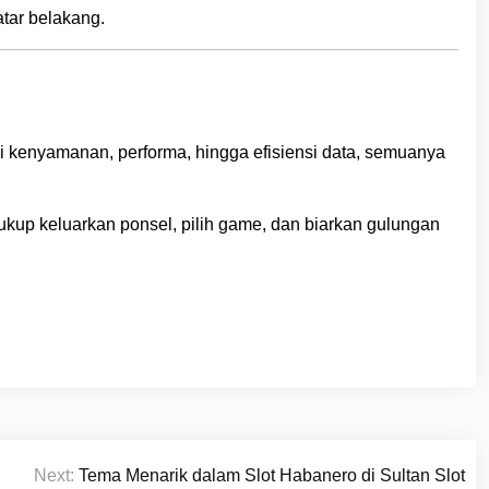
tar belakang.
 kenyamanan, performa, hingga efisiensi data, semuanya
 Cukup keluarkan ponsel, pilih game, dan biarkan gulungan
Next:
Tema Menarik dalam Slot Habanero di Sultan Slot