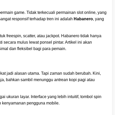
 bermain game. Tidak terkecuali permainan slot online, yang
sangat responsif terhadap tren ini adalah
Habanero
, yang
 freespin, scatter, atau jackpot. Habanero tidak hanya
cara mulus lewat ponsel pintar. Artikel ini akan
al dan fleksibel bagi para pemain.
gkat jadi alasan utama. Tapi zaman sudah berubah. Kini,
aja, bahkan sambil menunggu antrean kopi pagi atau
uran layar. Interface yang lebih intuitif, tombol spin
an kenyamanan pengguna mobile.