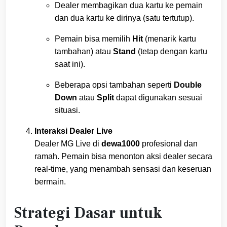
Dealer membagikan dua kartu ke pemain
dan dua kartu ke dirinya (satu tertutup).
Pemain bisa memilih
Hit
(menarik kartu
tambahan) atau
Stand
(tetap dengan kartu
saat ini).
Beberapa opsi tambahan seperti
Double
Down
atau
Split
dapat digunakan sesuai
situasi.
Interaksi Dealer Live
Dealer MG Live di
dewa1000
profesional dan
ramah. Pemain bisa menonton aksi dealer secara
real-time, yang menambah sensasi dan keseruan
bermain.
Strategi Dasar untuk