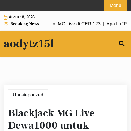
Skip
Menu
to
August 8, 2026
content
Breaking News
Rupiah: Solusi Low Bettor MG Live di CERI123 |
Apa Itu “Pola
aodytz15l
Uncategorized
Blackjack MG Live
Dewa1000 untuk