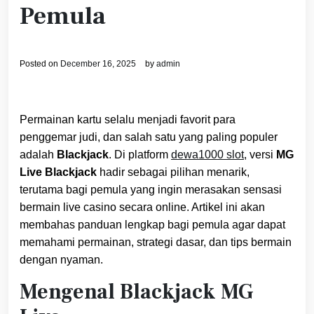
Pemula
Posted on
December 16, 2025
by
admin
Permainan kartu selalu menjadi favorit para
penggemar judi, dan salah satu yang paling populer
adalah
Blackjack
. Di platform
dewa1000 slot
, versi
MG
Live Blackjack
hadir sebagai pilihan menarik,
terutama bagi pemula yang ingin merasakan sensasi
bermain live casino secara online. Artikel ini akan
membahas panduan lengkap bagi pemula agar dapat
memahami permainan, strategi dasar, dan tips bermain
dengan nyaman.
Mengenal Blackjack MG