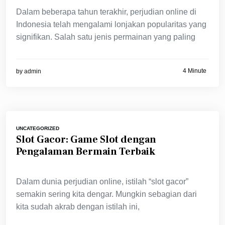
Dalam beberapa tahun terakhir, perjudian online di
Indonesia telah mengalami lonjakan popularitas yang
signifikan. Salah satu jenis permainan yang paling
4 Minute
by
admin
UNCATEGORIZED
Slot Gacor: Game Slot dengan
Pengalaman Bermain Terbaik
Dalam dunia perjudian online, istilah “slot gacor”
semakin sering kita dengar. Mungkin sebagian dari
kita sudah akrab dengan istilah ini,