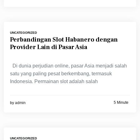
UNCATEGORIZED
Perbandingan Slot Habanero dengan
Provider Lain di Pasar Asia
Di dunia perjudian online, pasar Asia menjadi salah
satu yang paling pesat berkembang, termasuk
Indonesia. Permainan slot adalah salah
5 Minute
by
admin
UNCATEGORIZED